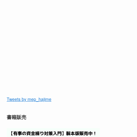
Tweets by mep_hajime
書籍販売