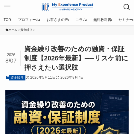
TOP
プロフィール
お客さまの声
コラム
無料教科書
セミナー
ホーム
資金繰り
資金繰り改善のための融資・保証
2026
制度【2026年最新】──リスケ前に
8/07
押さえたい選択肢
2026年5月11日
2026年8月7日
資金繰り