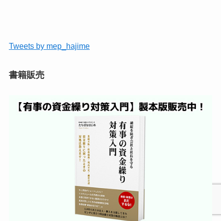
Tweets by mep_hajime
書籍販売