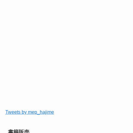
Tweets by mep_hajime
書籍販売