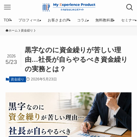
TOP
プロフィール
お客さまの声
コラム
無料教科書
セミナー
ホーム
資金繰り
黒字なのに資金繰りが苦しい理
2026
由…社長が自らやるべき資金繰り
5/23
の実務とは？
2026年5月23日
資金繰り