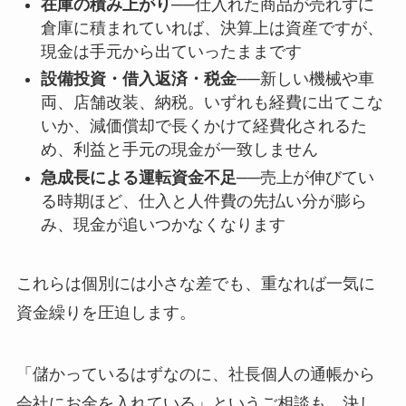
在庫の積み上がり
──仕入れた商品が売れずに
倉庫に積まれていれば、決算上は資産ですが、
現金は手元から出ていったままです
設備投資・借入返済・税金
──新しい機械や車
両、店舗改装、納税。いずれも経費に出てこな
いか、減価償却で長くかけて経費化されるた
め、利益と手元の現金が一致しません
急成長による運転資金不足
──売上が伸びてい
る時期ほど、仕入と人件費の先払い分が膨ら
み、現金が追いつかなくなります
これらは個別には小さな差でも、重なれば一気に
資金繰りを圧迫します。
「儲かっているはずなのに、社長個人の通帳から
会社にお金を入れている」というご相談も、決し